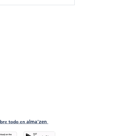
bre tod
o en
a
lma'zen