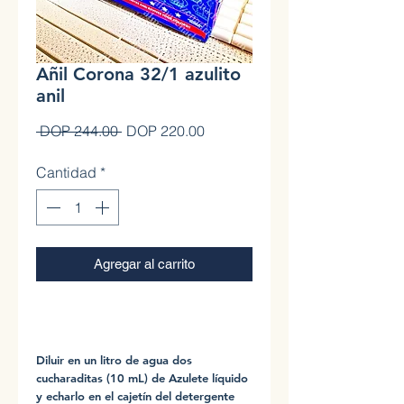
Añil Corona 32/1 azulito
anil
Precio
Precio de oferta
 DOP 244.00 
DOP 220.00
Cantidad
*
Agregar al carrito
0
Diluir en un litro de agua dos
cucharaditas (10 mL) de Azulete líquido
y echarlo en el cajetín del detergente