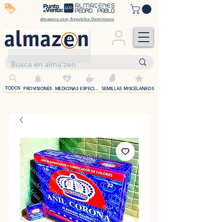
off
almazene.com, Republica Dominicana
+
TODOS
PROVISIONES
MEDICINAS
ESPECIAS
SEMILLAS
MISCELANEOS