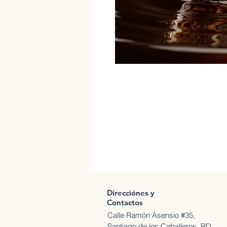
Direcciónes y
Contactos
Calle Ramón Asensio #35,
Santiago de los Caballeros, RD