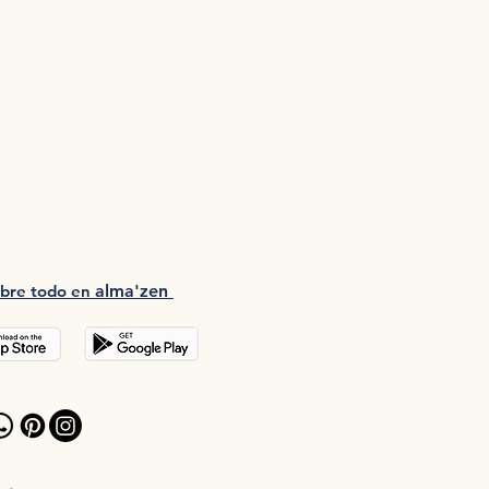
bre tod
o en
a
lma'zen