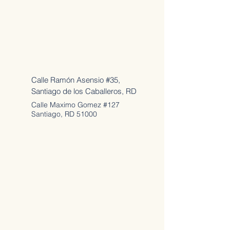
Direcciónes y Contactos
Calle Ramón Asensio #35,
Santiago de los Caballeros, RD
Calle Maximo Gomez #127
Santiago, RD 51000
Teléfono
809-284-4172
Abiertos en Horarios
Lun - Viernes: 9;30 am -
6pm
Sabados: 9;30 am - 1pm
Domingos: Cerrado