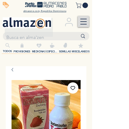
off
almazene.com, Republica Dominicana
+
TODOS
PROVISIONES
MEDICINAS
ESPECIAS
SEMILLAS
MISCELANEOS