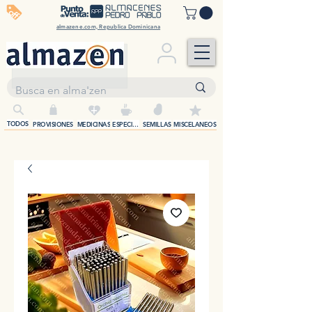
off
almazene.com, Republica Dominicana
+
TODOS
PROVISIONES
MEDICINAS
ESPECIAS
SEMILLAS
MISCELANEOS