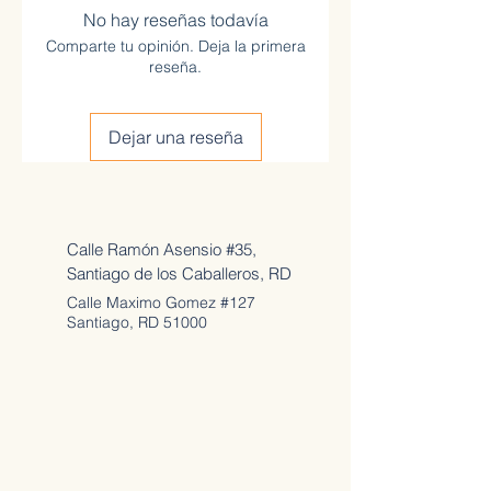
No hay reseñas todavía
Comparte tu opinión. Deja la primera
reseña.
Dejar una reseña
Direcciónes y Contactos
Calle Ramón Asensio #35,
Santiago de los Caballeros, RD
Calle Maximo Gomez #127
Santiago, RD 51000
Teléfono
809-284-4172
Abiertos en Horarios
Lun - Viernes: 9;30 am -