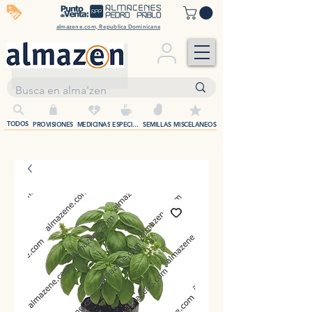
off
almazene.com, Republica Dominicana
+
TODOS
PROVISIONES
MEDICINAS
ESPECIAS
SEMILLAS
MISCELANEOS