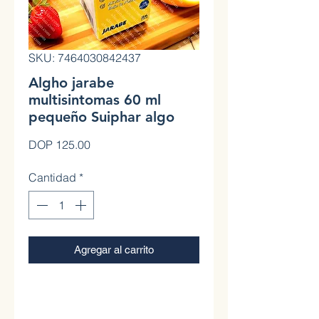
SKU: 7464030842437
Algho jarabe
multisintomas 60 ml
pequeño Suiphar algo
Precio
DOP 125.00
Cantidad
*
Agregar al carrito
0