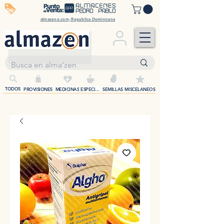
off
almazene.com, Republica Dominicana
+
TODOS
PROVISIONES
MEDICINAS
ESPECIAS
SEMILLAS
MISCELANEOS