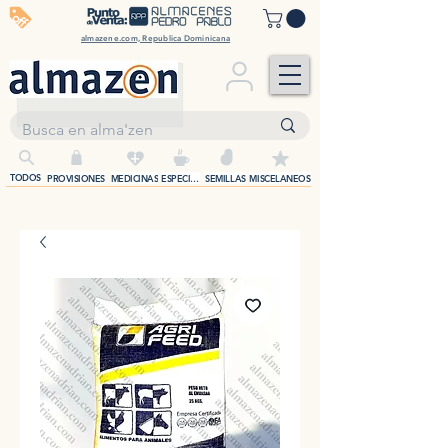
off
almazene.com, Republica Dominicana
+
TODOS
PROVISIONES
MEDICINAS
ESPECIAS
SEMILLAS
MISCELANEOS