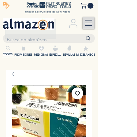
off
almazene.com, Republica Dominicana
+
TODOS
PROVISIONES
MEDICINAS
ESPECIAS
SEMILLAS
MISCELANEOS