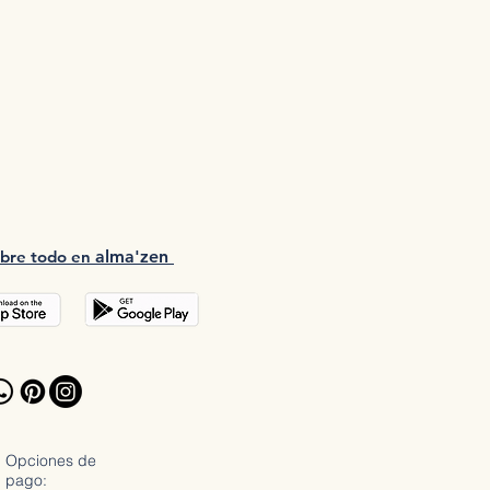
bre tod
o en
a
lma'zen
Opciones de
pago: