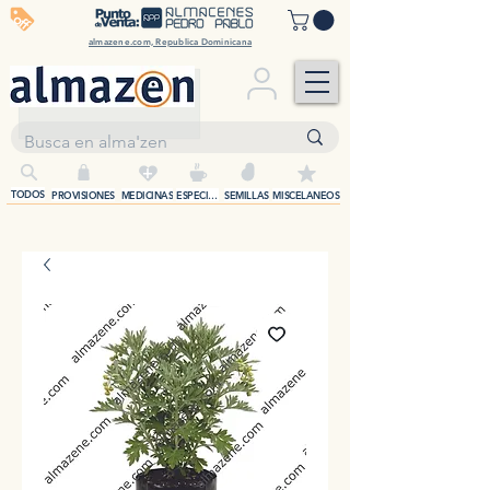
off
almazene.com, Republica Dominicana
+
TODOS
PROVISIONES
MEDICINAS
ESPECIAS
SEMILLAS
MISCELANEOS