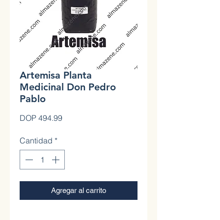
Artemisa Planta
Medicinal Don Pedro
Pablo
Precio
DOP 494.99
Cantidad
*
Agregar al carrito
0