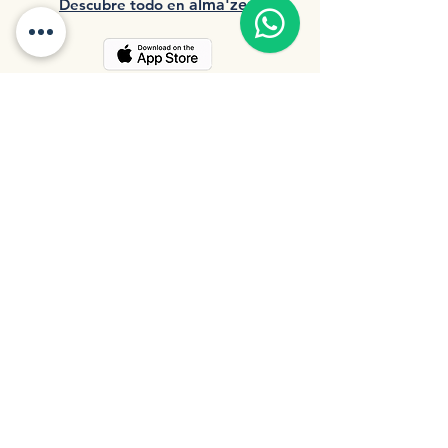
Descubre tod
o en
a
lma'zen
Opciones de pago: