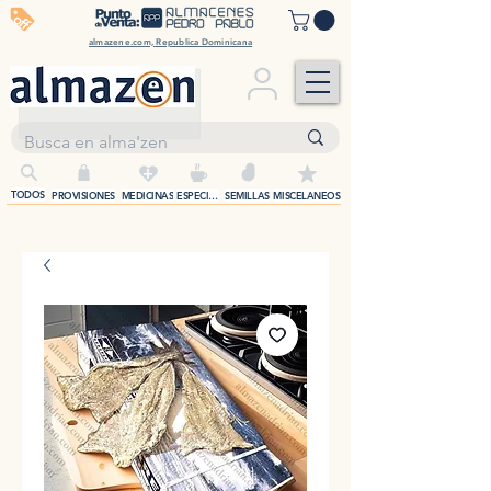
off
almazene.com, Republica Dominicana
+
TODOS
PROVISIONES
MEDICINAS
ESPECIAS
SEMILLAS
MISCELANEOS