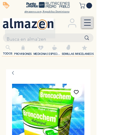
off
almazene.com, Republica Dominicana
+
TODOS
PROVISIONES
MEDICINAS
ESPECIAS
SEMILLAS
MISCELANEOS