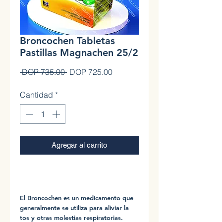
Broncochen Tabletas
Pastillas Magnachen 25/2
Precio
Precio de oferta
 DOP 735.00 
DOP 725.00
Cantidad
*
Agregar al carrito
0
El Broncochen es un medicamento que
generalmente se utiliza para aliviar la
tos y otras molestias respiratorias.