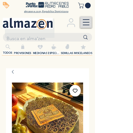
off
almazene.com, Republica Dominicana
+
TODOS
PROVISIONES
MEDICINAS
ESPECIAS
SEMILLAS
MISCELANEOS