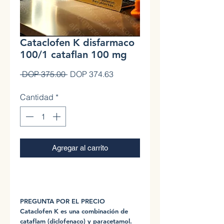
Cataclofen K disfarmaco
100/1 cataflan 100 mg
Precio
Precio de oferta
 DOP 375.00 
DOP 374.63
Cantidad
*
Agregar al carrito
0
PREGUNTA POR EL PRECIO
Cataclofen K es una combinación de
cataflam (diclofenaco) y paracetamol.