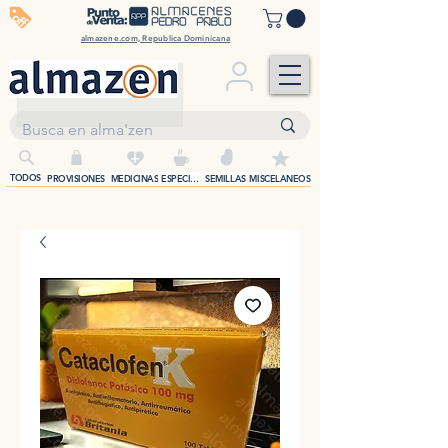
off
almazene.com, Republica Dominicana
+
TODOS
PROVISIONES
MEDICINAS
ESPECIAS
SEMILLAS
MISCELANEOS