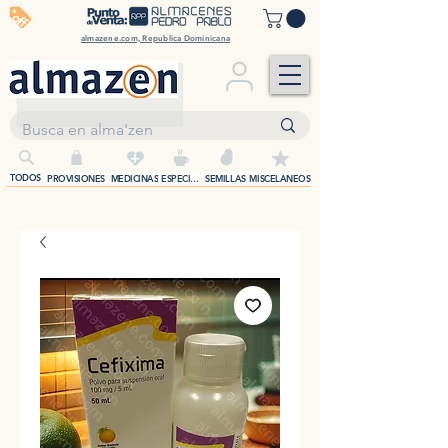
off
almazene.com, Republica Dominicana
+
TODOS
PROVISIONES
MEDICINAS
ESPECIAS
SEMILLAS
MISCELANEOS