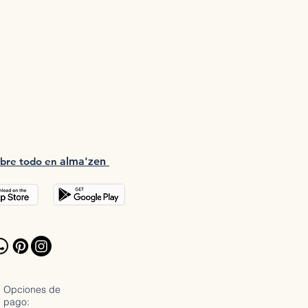
bre tod
o en
a
lma'zen
Opciones de
pago: