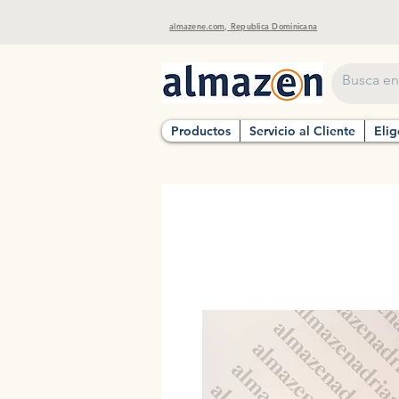
almazene.com, Republica Dominicana
Productos
Servicio al Cliente
Elig