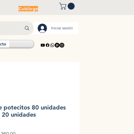
Catálogo
Iniciar sesión
cto
e potecitos 80 unidades
 20 unidades
o
Precio de oferta
360.00