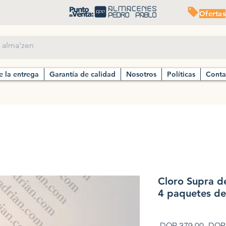
Ofertas
e la entrega
Garantía de calidad
Nosotros
Políticas
Conta
Cloro Supra d
4 paquetes de
Preci
 DOP 379.00 
DOP 