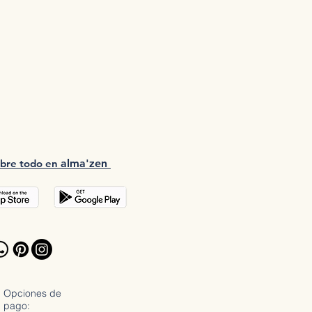
bre tod
o en
a
lma'zen
Opciones de
pago: