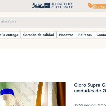
Ofertas
e la entrega
Garantía de calidad
Nosotros
Políticas
Conta
Cloro Supra G
unidades de G
Preci
 DOP 550.00 
DOP 