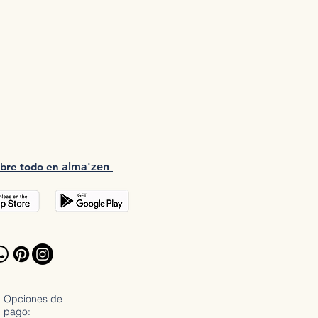
bre tod
o en
a
lma'zen
Opciones de
pago: