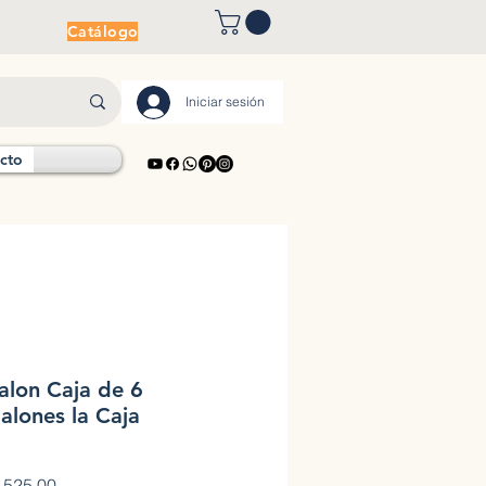
Catálogo
Iniciar sesión
cto
alon Caja de 6
alones la Caja
o
Precio de oferta
525.00