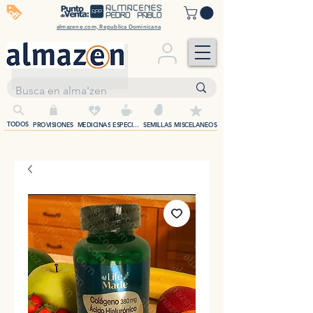
off
almazene.com, Republica Dominicana
+
TODOS
PROVISIONES
MEDICINAS
ESPECIAS
SEMILLAS
MISCELANEOS