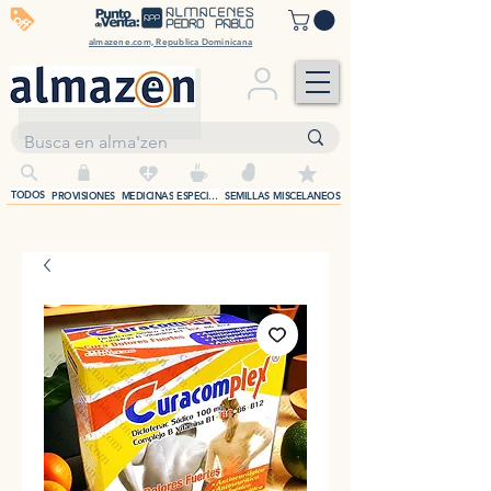
off
almazene.com, Republica Dominicana
+
TODOS
PROVISIONES
MEDICINAS
ESPECIAS
SEMILLAS
MISCELANEOS