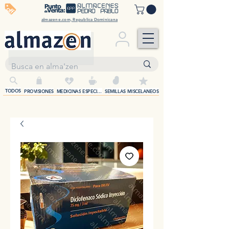
off
almazene.com, Republica Dominicana
+
TODOS
PROVISIONES
MEDICINAS
ESPECIAS
SEMILLAS
MISCELANEOS