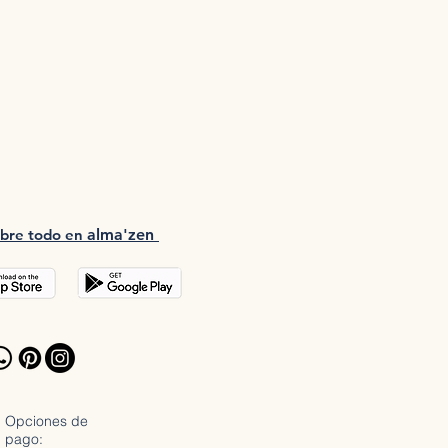
bre tod
o en
a
lma'zen
Opciones de
pago: