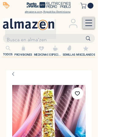
off
almazene.com, Republica Dominicana
+
TODOS
PROVISIONES
MEDICINAS
ESPECIAS
SEMILLAS
MISCELANEOS