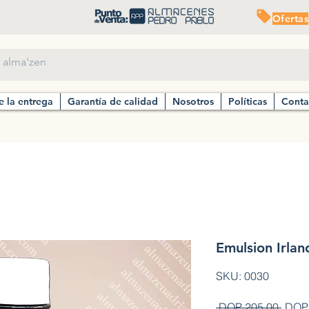
Ofertas
e la entrega
Garantía de calidad
Nosotros
Políticas
Conta
Emulsion Irlan
SKU: 0030
Preci
 DOP 205.00 
DOP 