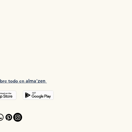
bre tod
o en
a
lma'zen