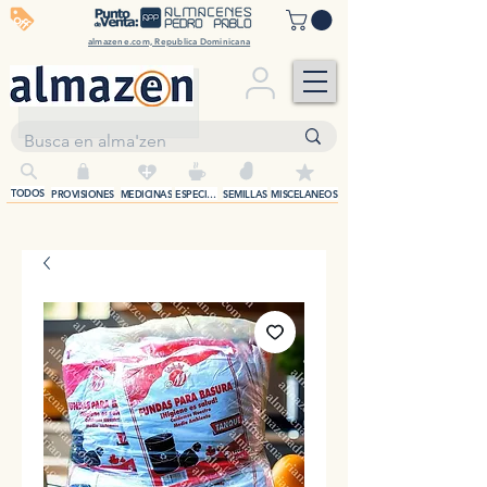
off
almazene.com, Republica Dominicana
+
TODOS
PROVISIONES
MEDICINAS
ESPECIAS
SEMILLAS
MISCELANEOS