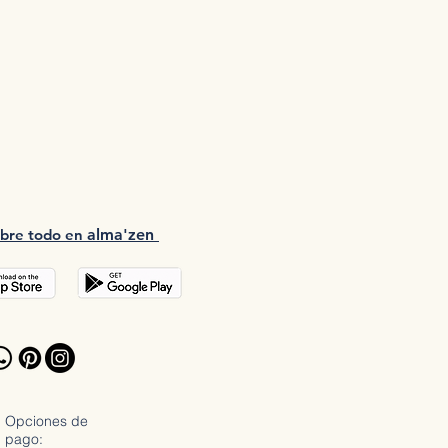
bre tod
o en
a
lma'zen
Opciones de
pago: