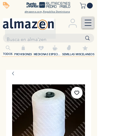
off
almazene.com, Republica Dominicana
+
TODOS
PROVISIONES
MEDICINAS
ESPECIAS
SEMILLAS
MISCELANEOS