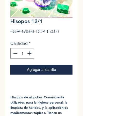
Hisopos 12/1
Precio
Precio de oferta
 DOP 170.00 
DOP 150.00
Cantidad
*
Agregar al carrito
0
Hisopos de algodón: Comúnmente
utilizados para la higiene personal, la
limpieza de heridas, y la aplicación de
medicamentos tópicos. Tienen un