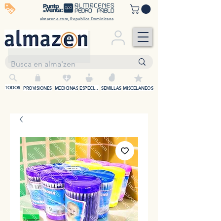
off
almazene.com, Republica Dominicana
+
TODOS
PROVISIONES
MEDICINAS
ESPECIAS
SEMILLAS
MISCELANEOS