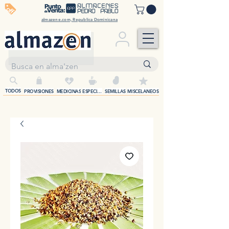
off
almazene.com, Republica Dominicana
+
TODOS
PROVISIONES
MEDICINAS
ESPECIAS
SEMILLAS
MISCELANEOS