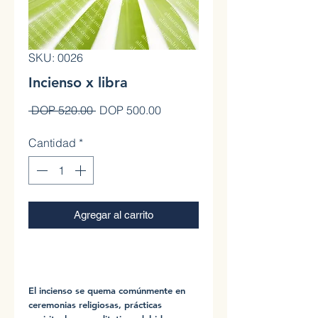
SKU: 0026
Incienso x libra
Precio
Precio de oferta
 DOP 520.00 
DOP 500.00
Cantidad
*
Agregar al carrito
0
El incienso se quema comúnmente en
ceremonias religiosas, prácticas