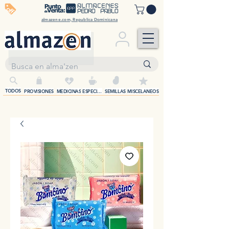
off
almazene.com, Republica Dominicana
+
TODOS
PROVISIONES
MEDICINAS
ESPECIAS
SEMILLAS
MISCELANEOS