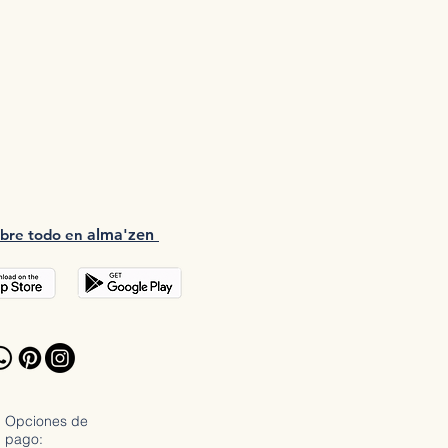
bre tod
o en
a
lma'zen
Opciones de
pago: