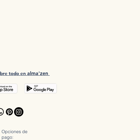
bre tod
o en
a
lma'zen
Opciones de
pago: