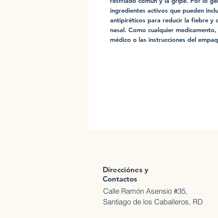
resfriado común y la gripe. Por lo g
ingredientes activos que pueden inclui
antipiréticos para reducir la fiebre y
nasal. Como cualquier medicamento, e
médico o las instrucciones del empa
Direcciónes y
Contactos
Calle Ramón Asensio #35,
Santiago de los Caballeros, RD