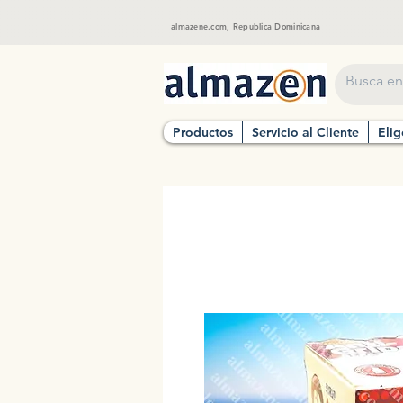
almazene.com, Republica Dominicana
Productos
Servicio al Cliente
Elig