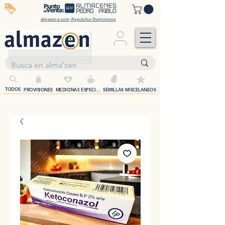
off
almazene.com, Republica Dominicana
+
TODOS
PROVISIONES
MEDICINAS
ESPECIAS
SEMILLAS
MISCELANEOS