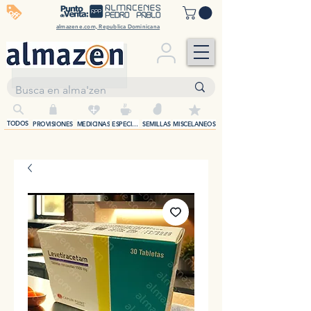
off
almazene.com, Republica Dominicana
+
TODOS
PROVISIONES
MEDICINAS
ESPECIAS
SEMILLAS
MISCELANEOS