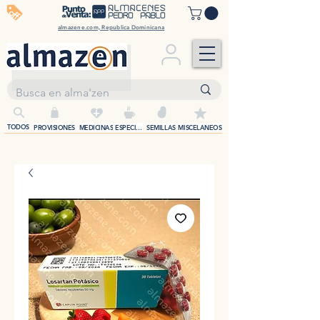
off
almazene.com, Republica Dominicana
+
TODOS
PROVISIONES
MEDICINAS
ESPECIAS
SEMILLAS
MISCELANEOS