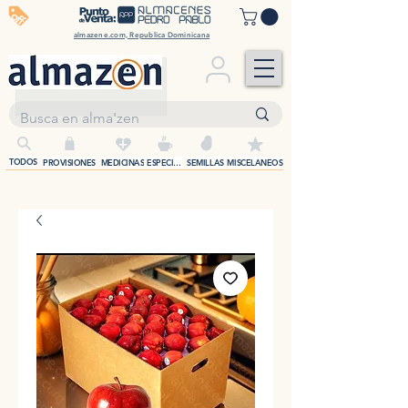
off
almazene.com, Republica Dominicana
+
TODOS
PROVISIONES
MEDICINAS
ESPECIAS
SEMILLAS
MISCELANEOS