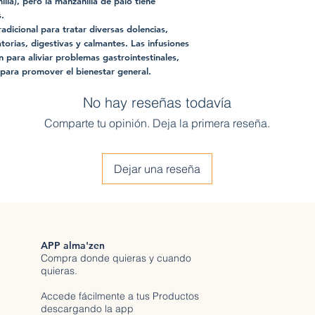
la), pero la manzanilla de palo tiene
s.
radicional para tratar diversas dolencias,
torias, digestivas y calmantes. Las infusiones
 para aliviar problemas gastrointestinales,
 para promover el bienestar general.
No hay reseñas todavía
Comparte tu opinión. Deja la primera reseña.
Dejar una reseña
APP alma'zen
Compra donde quieras y cuando
quieras.
Accede fácilmente a tus Productos
descargando la app