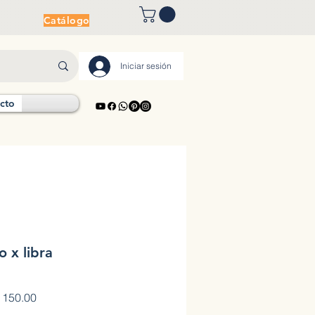
Catálogo
Iniciar sesión
cto
o x libra
o
Precio de oferta
150.00