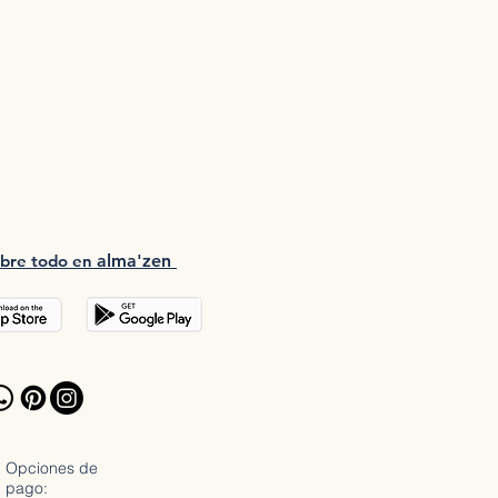
bre tod
o en
a
lma'zen
Opciones de
pago: