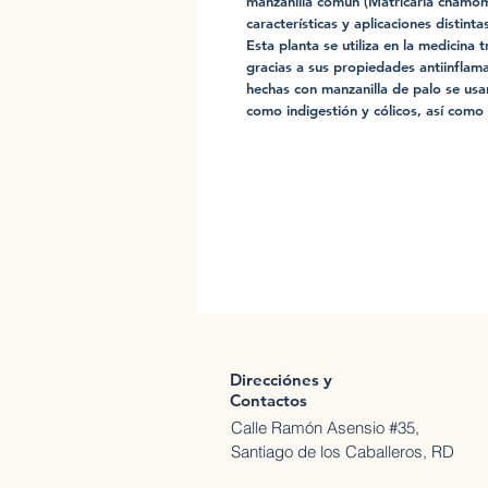
manzanilla común (Matricaria chamomil
características y aplicaciones distinta
Esta planta se utiliza en la medicina t
gracias a sus propiedades antiinflama
hechas con manzanilla de palo se usan
como indigestión y cólicos, así como
Direcciónes y
Contactos
Calle Ramón Asensio #35,
Santiago de los Caballeros, RD