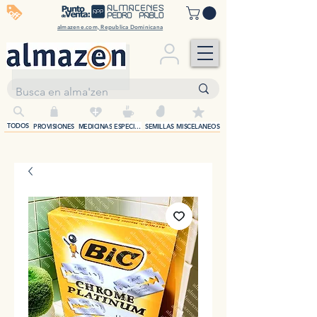
off
almazene.com, Republica Dominicana
+
TODOS
PROVISIONES
MEDICINAS
ESPECIAS
SEMILLAS
MISCELANEOS