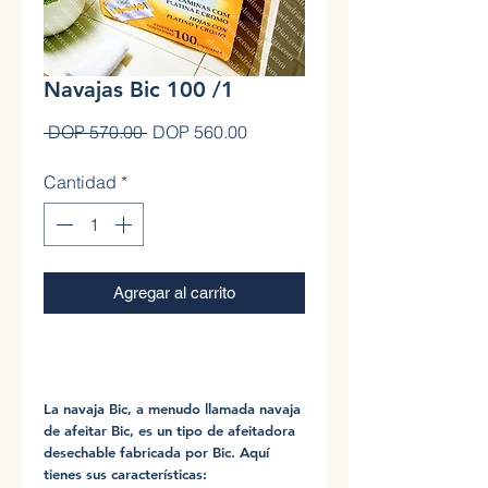
Navajas Bic 100 /1
Precio
Precio de oferta
 DOP 570.00 
DOP 560.00
Cantidad
*
Agregar al carrito
0
La navaja Bic, a menudo llamada navaja
de afeitar Bic, es un tipo de afeitadora
desechable fabricada por Bic. Aquí
tienes sus características: