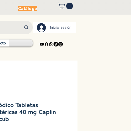
Catálogo
Iniciar sesión
cto
ódico Tabletas
téricas 40 mg Caplin
ecub