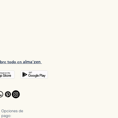
bre tod
o en
a
lma'zen
Opciones de
pago: