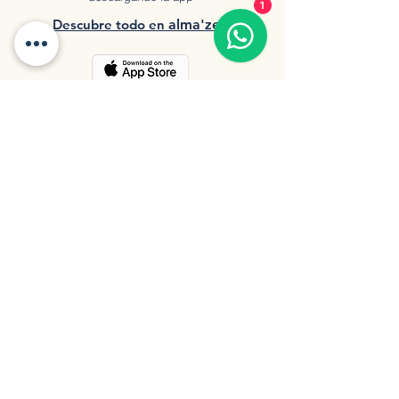
1
Descubre tod
o en
a
lma'zen
Opciones de pago: