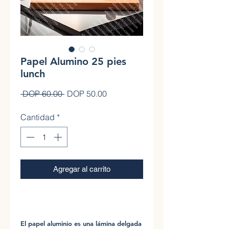
Papel Alumino 25 pies
lunch
Precio
Precio de oferta
 DOP 60.00 
DOP 50.00
Cantidad
*
Agregar al carrito
0
El papel aluminio es una lámina delgada