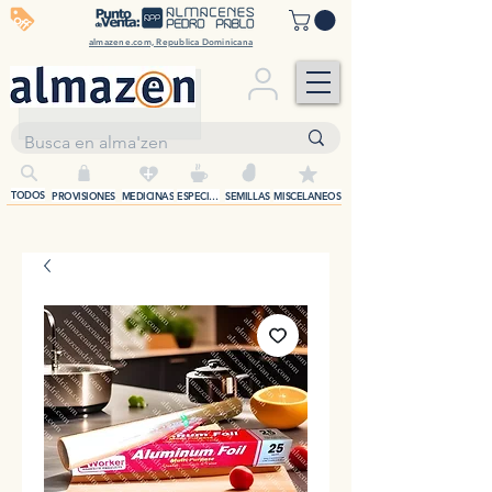
off
almazene.com, Republica Dominicana
+
TODOS
PROVISIONES
MEDICINAS
ESPECIAS
SEMILLAS
MISCELANEOS