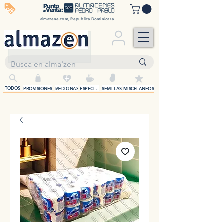
off
almazene.com, Republica Dominicana
+
TODOS
PROVISIONES
MEDICINAS
ESPECIAS
SEMILLAS
MISCELANEOS