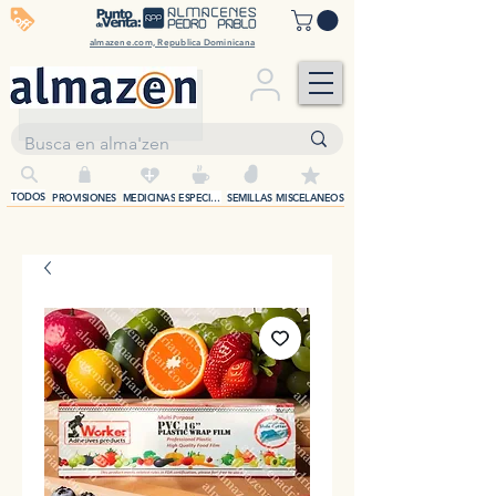
off
almazene.com, Republica Dominicana
+
TODOS
PROVISIONES
MEDICINAS
ESPECIAS
SEMILLAS
MISCELANEOS