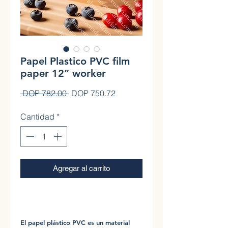
Papel Plastico PVC film
paper 12” worker
Precio
Precio de oferta
 DOP 782.00 
DOP 750.72
Cantidad
*
Agregar al carrito
0
El papel plástico PVC es un material