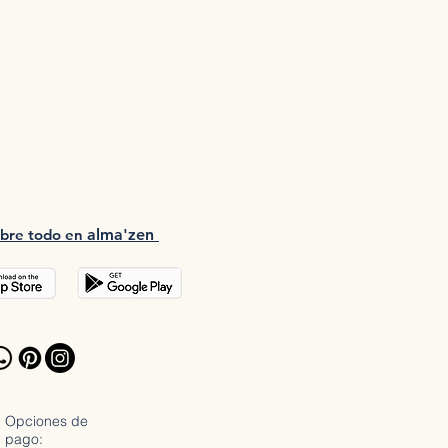
bre tod
o en
a
lma'zen
Opciones de
pago: