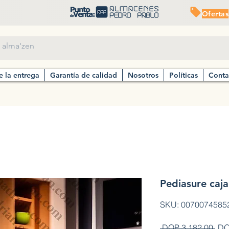
Ofertas
e la entrega
Garantía de calidad
Nosotros
Políticas
Conta
Pediasure caj
SKU: 0070074585
Pre
 DOP 3,182.00 
DO