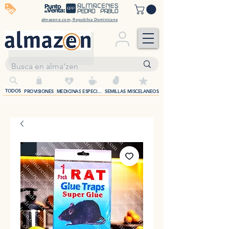
off
almazene.com, Republica Dominicana
+
TODOS
PROVISIONES
MEDICINAS
ESPECIAS
SEMILLAS
MISCELANEOS