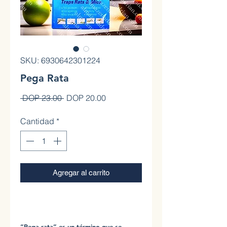
SKU: 6930642301224
Pega Rata
Precio
Precio de oferta
 DOP 23.00 
DOP 20.00
Cantidad
*
Agregar al carrito
0
“Pega rata” es un término que se