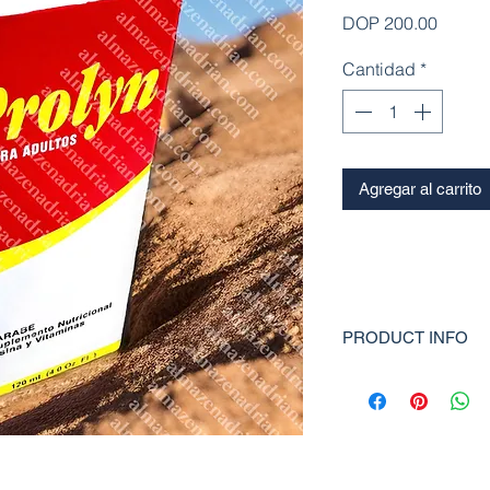
Precio
DOP 200.00
Cantidad
*
Agregar al carrito
PRODUCT INFO
Prolyn Jarabe Adulto A
para adultos altamente
aumentar el apetito,
saludable y mejorar la 