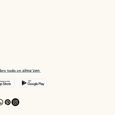
bre tod
o en
a
lma'zen