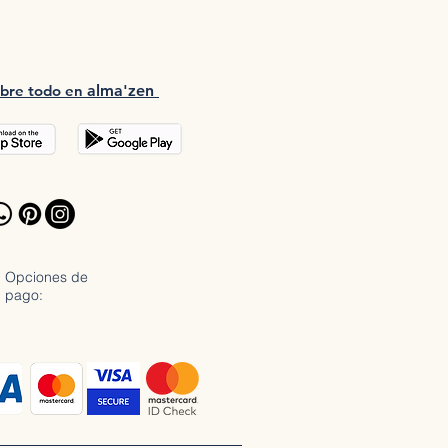
bre tod
o en
a
lma'zen
Opciones de
pago: