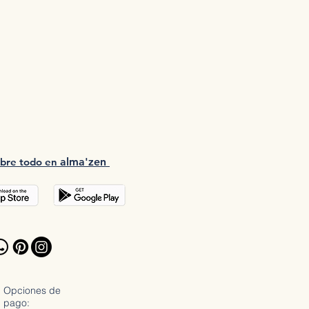
bre tod
o en
a
lma'zen
Opciones de
pago: