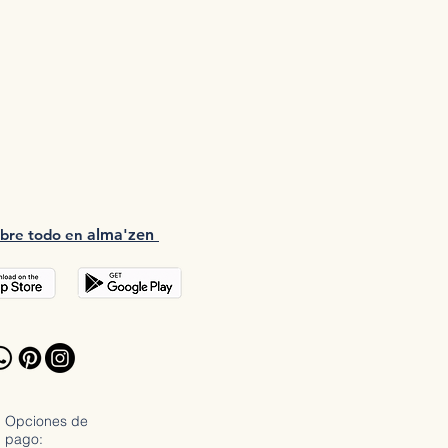
bre tod
o en
a
lma'zen
Opciones de
pago: