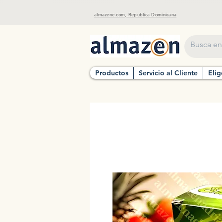
almazene.com, Republica Dominicana
Productos
Servicio al Cliente
Elig