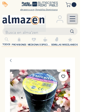
off
almazene.com, Republica Dominicana
+
TODOS
PROVISIONES
MEDICINAS
ESPECIAS
SEMILLAS
MISCELANEOS